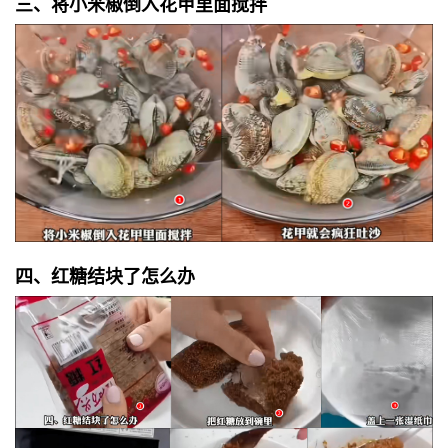
三、将小米椒倒入花甲里面搅拌
四、红糖结块了怎么办