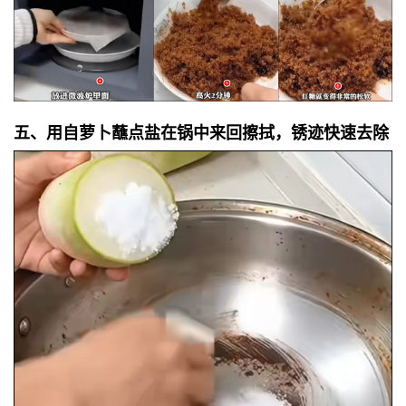
五、用自萝卜蘸点盐在锅中来回擦拭，锈迹快速去除