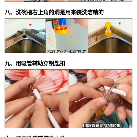
八、洗碗槽右上角的洞是用来装洗洁精的
九、用吸管辅助穿钥匙扣