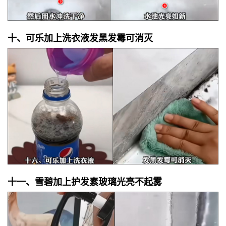
十、可乐加上洗衣液发黑发霉可消灭
十一、雪碧加上护发素玻璃光亮不起雾