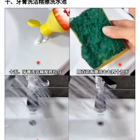
十、牙膏洗洁精擦洗水池