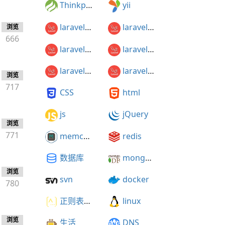
Thinkphp
yii
laravel5.1
laravel5.2
浏览
666
laravel5.3
laravel5.4
laravel5.5
laravel5.3开发知乎
浏览
717
CSS
html
js
jQuery
浏览
771
memcached
redis
数据库
mongodb
浏览
svn
docker
780
正则表达式
linux
浏览
生活
DNS