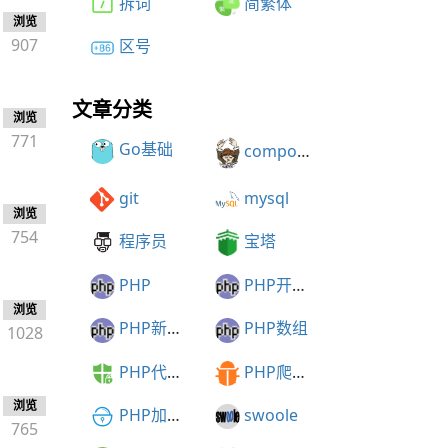
拆词
简繁体
浏览
907
区号
文章分类
浏览
771
Go基础
composer
git
mysql
浏览
754
程序员
宝塔
PHP
PHP开发建议
浏览
PHP新特性
PHP数组
1028
PHP代码加密
PHP爬虫框架
浏览
PHP加密解密
swoole
765