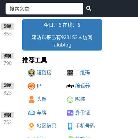
今日：6 在线：
6
浏览
853
建站以来已有923153人访问
lulublog
浏览
推荐工具
790
短链接
二维码
IP
编辑器
浏览
823
头像
昵称
车牌
身份证
浏览
752
地区编码
手机号码