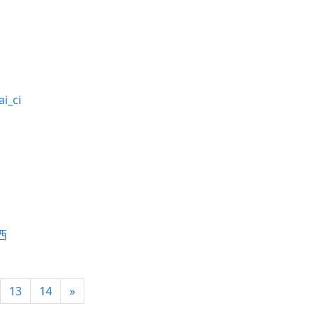
i_ci
西
13
14
»