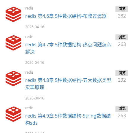
redis
浏览
282
redis 第4.6章 5种数据结构-布隆过滤器
2026-04-16
redis
浏览
263
redis 第4.7章 5种数据结构-热点问题怎么
解决
2026-04-16
redis
浏览
292
redis 第4.8章 5种数据结构-五大数据类型
实现原理
2026-04-16
redis
浏览
263
redis 第4.9章 5种数据结构-String数据结
构sds