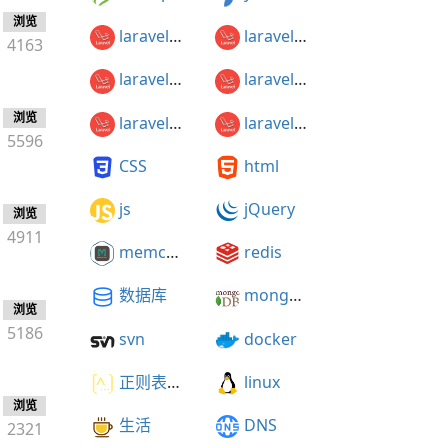
浏览
laravel5.1
laravel5.2
4163
laravel5.3
laravel5.4
浏览
laravel5.5
laravel5.3开发知乎
5596
CSS
html
js
jQuery
浏览
4911
memcached
redis
数据库
mongodb
浏览
5186
svn
docker
正则表达式
linux
浏览
生活
DNS
2321