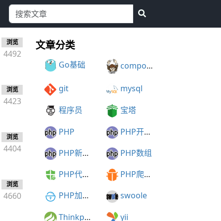
浏览
文章分类
4492
Go基础
composer
git
mysql
浏览
4423
程序员
宝塔
PHP
PHP开发建议
浏览
4404
PHP新特性
PHP数组
PHP代码加密
PHP爬虫框架
浏览
PHP加密解密
swoole
4660
Thinkphp
yii