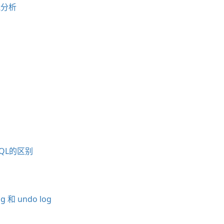
能分析
SQL的区别
g 和 undo log