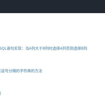
C三列,用SQL语句实现：当A列大于B列时选择A列否则选择B列
段中以逗号分隔的字符串的方法
题