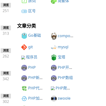
拆词
简繁体
浏览
251
区号
文章分类
浏览
313
Go基础
composer
git
mysql
浏览
262
程序员
宝塔
PHP
PHP开发建议
浏览
PHP新特性
PHP数组
342
PHP代码加密
PHP爬虫框架
浏览
PHP加密解密
swoole
302