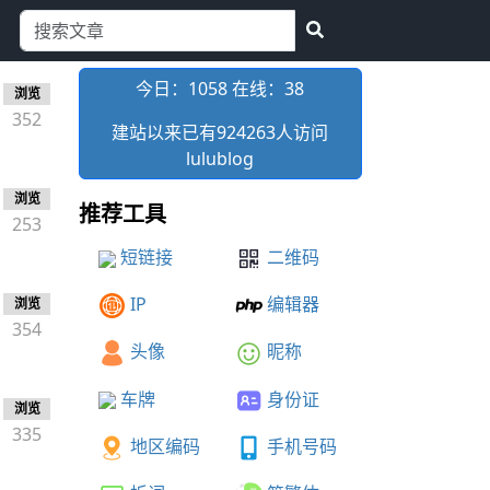
今日：1058 在线：
38
浏览
352
建站以来已有924263人访问
lulublog
浏览
推荐工具
253
短链接
二维码
IP
编辑器
浏览
354
头像
昵称
车牌
身份证
浏览
335
地区编码
手机号码