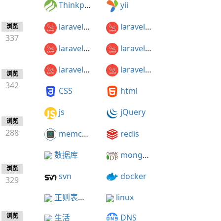
Thinkphp
yii
laravel5.1
laravel5.2
浏览
337
laravel5.3
laravel5.4
laravel5.5
laravel5.3开发知乎
浏览
342
CSS
html
js
jQuery
浏览
288
memcached
redis
数据库
mongodb
浏览
svn
docker
329
正则表达式
linux
浏览
生活
DNS