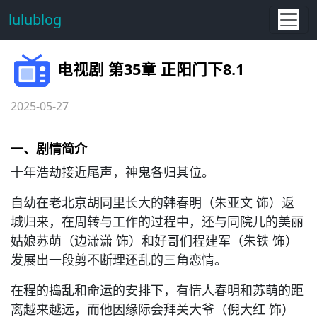
lulublog
电视剧 第35章 正阳门下8.1
2025-05-27
一、剧情简介
十年浩劫接近尾声，神鬼各归其位。
自幼在老北京胡同里长大的韩春明（朱亚文 饰）返
城归来，在周转与工作的过程中，还与同院儿的美丽
姑娘苏萌（边潇潇 饰）和好哥们程建军（朱铁 饰）
发展出一段剪不断理还乱的三角恋情。
在程的捣乱和命运的安排下，有情人春明和苏萌的距
离越来越远，而他因缘际会拜关大爷（倪大红 饰）