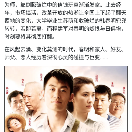
为师，靠倒腾破烂中的值钱玩意渐渐发家。此去经
年，市场搞活，改革开放的热潮让全国上下起了翻天
覆地的变化，大学毕业生苏萌和收破烂的韩春明兜兜
转转，若即若离，而程建军对春明的嫉恨与日俱增，
时刻要将其彻底打翻。
在风起云涌、变化莫测的时代，春明和家人、好友、
师父、恋人经历着深彻心灵的碰撞与巨变……