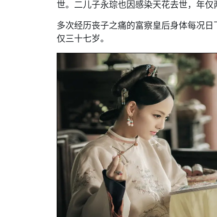
世。二儿子永琮也因感染天花去世，年仅
多次经历丧子之痛的富察皇后身体每况日
仅三十七岁。