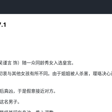
.1
吴谨言 饰）随一众同龄秀女入选皇宫。
初衷与其他女孩有所不同。由于姐姐被人杀害，璎珞决心
幕后真凶，于是假意接近对方。
了这名男子。