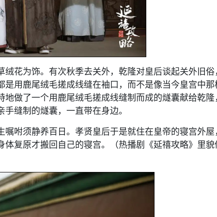
草绒花为饰。有次秋季去关外，乾隆对皇后谈起关外旧俗
都是用鹿尾绒毛搓成线缝在袖口，而不是像当今皇宫中那
特地做了一个用鹿尾绒毛搓成线缝制而成的燧囊献给乾隆
亲手缝制的燧囊，一直带在身边。
生嘱咐须静养百日。孝贤皇后于是就住在皇帝的寝宫外屋
身体复原才搬回自己的寝宫。（热播剧《延禧攻略》里貌