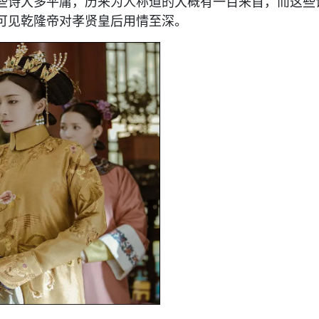
些诗大多平庸，历来为人称道的大概有一百来首，而这些
可见乾隆帝对孝贤皇后用情至深。