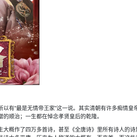
所以有“最是无情帝王家”这一说。其实清朝有许多痴情皇
僧的顺治；一生都在悼念孝贤皇后的乾隆。
生大概作了四万多首诗，甚至《全唐诗》里所有诗人的诗