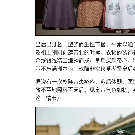
皇后出身名门望族而生性节俭，平素以通
及祖上刚刚创建帝业的时候，衣物的装饰
金线银线精工细绣而成。皇后深悉帝心，
示不忘满洲本色。乾隆非常珍爱孝贤皇后
据说有一次乾隆帝患疥疮，愈后体弱，医
微不至地照料百天后，见皇帝气色如初，
这一情节）