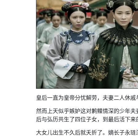
皇后一直为皇帝分忧解劳，夫妻二人休戚
然而上天似乎嫉妒这对鹣鲽情深的少年夫
后与弘历共生了四位子女，到最后活下来
大女儿出生不久后就夭折了。嫡长子永琏