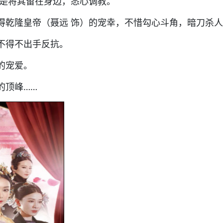
于是将其留在身边，悉心调教。
得乾隆皇帝（聂远 饰）的宠幸，不惜勾心斗角，暗刀杀
不得不出手反抗。
的宠爱。
的顶峰……