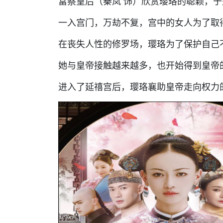
富察皇后（秦岚 饰）欣赏璎珞的聪颖，
一入宫门，万劫不复，宫中的女人为了取
在丧失人性的修罗场，璎珞为了保护自己
她与皇帝接触越来越多，也开始得到皇帝
进入了延禧宫后，璎珞襄助皇帝走向权力