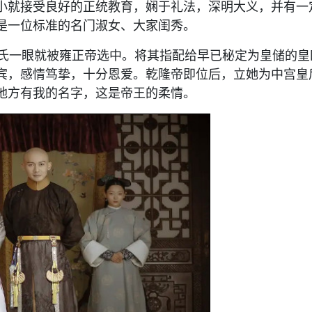
小就接受良好的正统教育，娴于礼法，深明大义，并有一
是一位标准的名门淑女、大家闺秀。
察氏一眼就被雍正帝选中。将其指配给早已秘定为皇储的皇
宾，感情笃挚，十分恩爱。乾隆帝即位后，立她为中宫皇
地方有我的名字，这是帝王的柔情。