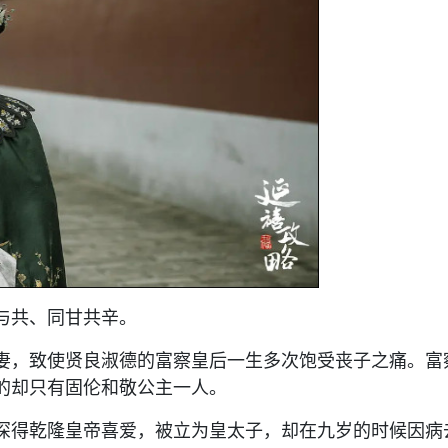
与共、同甘共辛。
妻，致使贤良淑德的富察皇后一生多次饱受丧子之痛。富
的却只有固伦和敬公主一人。
深得乾隆皇帝喜爱，被立为皇太子，却在九岁的时候因病