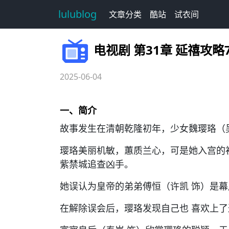
lulublog
文章分类
酷站
试衣间
电视剧 第31章 延禧攻略7
2025-06-04
一、简介
故事发生在清朝乾隆初年，少女魏璎珞（
璎珞美丽机敏，蕙质兰心，可是她入宫的
紫禁城追查凶手。
她误认为皇帝的弟弟傅恒（许凯 饰）是
在解除误会后，璎珞发现自己也 喜欢上