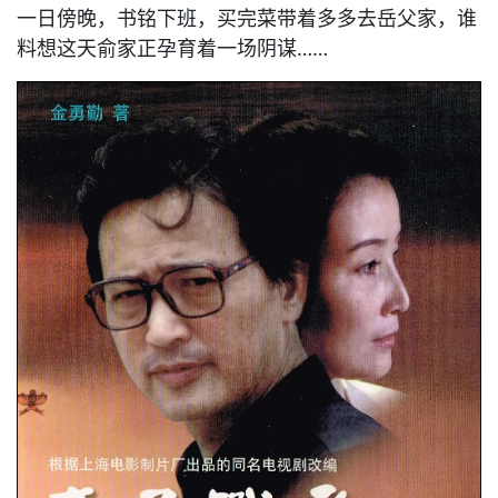
一日傍晚，书铭下班，买完菜带着多多去岳父家，谁
料想这天俞家正孕育着一场阴谋……