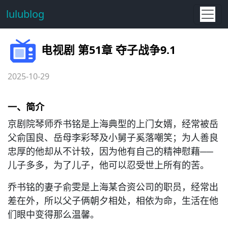
lulublog
电视剧 第51章 夺子战争9.1
2025-10-29
一、简介
京剧院琴师乔书铭是上海典型的上门女婿，经常被岳
父俞国良、岳母李彩琴及小舅子奚落嘲笑；为人善良
忠厚的他却从不计较，因为他有自己的精神慰藉──
儿子多多，为了儿子，他可以忍受世上所有的苦。
乔书铭的妻子俞雯是上海某合资公司的职员，经常出
差在外，所以父子俩朝夕相处，相依为命，生活在他
们眼中变得那么温馨。