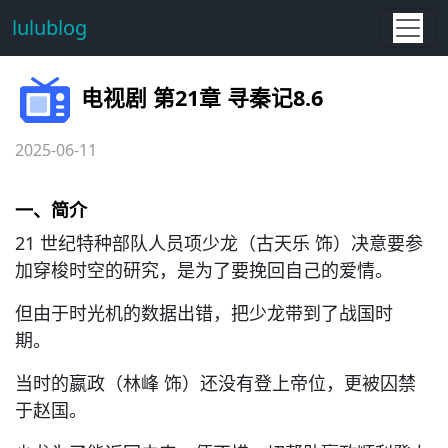
lulublog
电视剧 第21章 寻秦记8.6
2025-06-11
一、简介
21 世纪特种部队人员项少龙（古天乐 饰）决意要参
加穿梭时空的研究，是为了要挽回自己的爱情。
但由于时光机的数据出错，把少龙带到了战国时
期。
当时的嬴政（林峰 饰）还没有登上帝位，更被囚禁
于赵国。