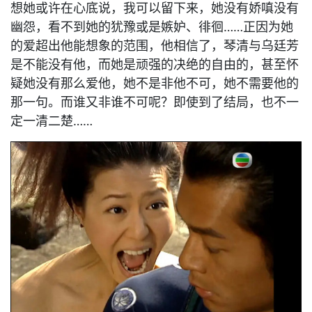
想她或许在心底说，我可以留下来，她没有娇嗔没有
幽怨，看不到她的犹豫或是嫉妒、徘徊……正因为她
的爱超出他能想象的范围，他相信了，琴清与乌廷芳
是不能没有他，而她是顽强的决绝的自由的，甚至怀
疑她没有那么爱他，她不是非他不可，她不需要他的
那一句。而谁又非谁不可呢？即使到了结局，也不一
定一清二楚……