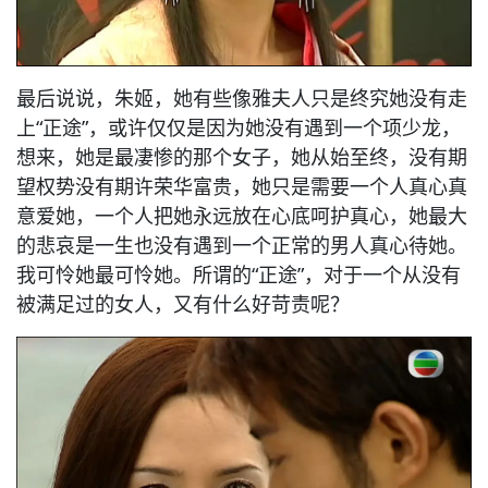
最后说说，朱姬，她有些像雅夫人只是终究她没有走
上“正途”，或许仅仅是因为她没有遇到一个项少龙，
想来，她是最凄惨的那个女子，她从始至终，没有期
望权势没有期许荣华富贵，她只是需要一个人真心真
意爱她，一个人把她永远放在心底呵护真心，她最大
的悲哀是一生也没有遇到一个正常的男人真心待她。
我可怜她最可怜她。所谓的“正途”，对于一个从没有
被满足过的女人，又有什么好苛责呢？