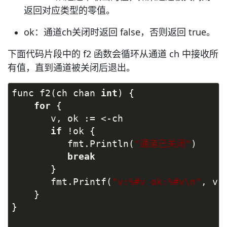
返回对应类型的零值。
ok：通道ch关闭时返回 false，否则返回 true。
下面代码片段中的 f2 函数会循环从通道 ch 中接收所
有值，直到通道被关闭后退出。
func f2(ch chan 
int
) {
for
 {
       v, ok := <-ch
if
 !ok {
          fmt.Println(
"通道已关闭"
)
break
       }
       fmt.Printf(
"v:%#v ok:%#v\n"
, v,
    }
}