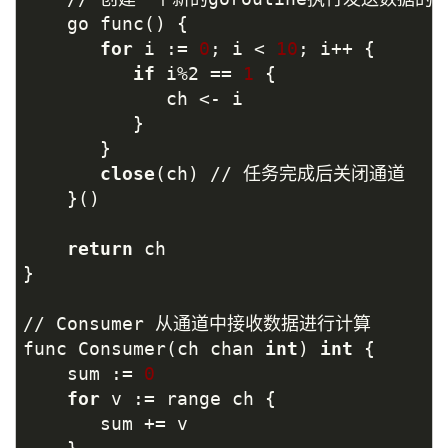
    go func() {
for
 i := 
0
; i < 
10
; i++ {
if
 i%2 == 
1
 {
             ch <- i
          }
       }
close
(ch) // 任务完成后关闭通道
    }()
return
 ch
}
// Consumer 从通道中接收数据进行计算
func Consumer(ch chan 
int
) 
int
 {
    sum := 
0
for
 v := range ch {
       sum += v