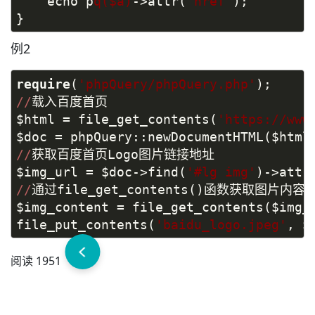
    echo p
q($a)
->attr(
"href"
);
}
例2
require
(
'phpQuery/phpQuery.php'
);
//
载入百度首页
$html = file_get_contents(
'https://www
$doc = phpQuery::newDocumentHTML($html
//
获取百度首页Logo图片链接地址
$img_url = $doc->find(
'#lg img'
)->attr
//
通过file_get_contents()函数获取图片内
$img_content = file_get_contents($img_
file_put_contents(
'baidu_logo.jpeg'
, $
阅读 1951