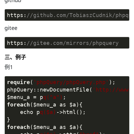
github
https:
//github.com/TobiaszCudnik/phpqu
gitee
https:
//gitee.com/mirrors/phpquery
三、例子
例1
require
(
'phpQuery/phpQuery.php'
);
phpQuery::newDocumentFile(
'http://www.
$menu_a = p
q("a")
;
foreach
($menu_a as $a){
    echo p
q($a)
->html();
}
foreach
($menu_a as $a){