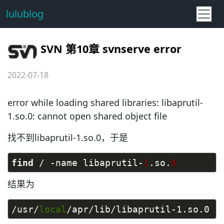
lulublog
SVN 第10章 svnserve error
2022-07-18
error while loading shared libraries: libaprutil-
1.so.0: cannot open shared object file
找不到libaprutil-1.so.0，于是
find
 / -name libaprutil-
1
.so.
0
结果为
/usr/
local
/apr/lib/libaprutil-1.so.0