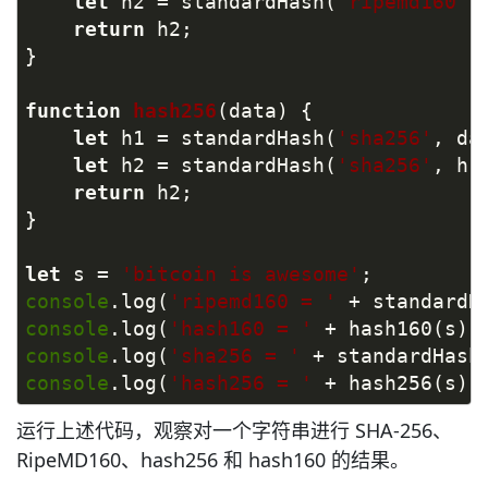
let
 h2 = standardHash(
'ripemd160'
,
return
 h2;
}
function
hash256
(
data
) 
{
let
 h1 = standardHash(
'sha256'
, da
let
 h2 = standardHash(
'sha256'
, h1
return
 h2;
}
let
 s = 
'bitcoin is awesome'
;
console
.log(
'ripemd160 = '
 + standardH
console
.log(
'hash160 = '
 + hash160(s).
console
.log(
'sha256 = '
 + standardHash
console
.log(
'hash256 = '
 + hash256(s).
运行上述代码，观察对一个字符串进行 SHA-256、
RipeMD160、hash256 和 hash160 的结果。