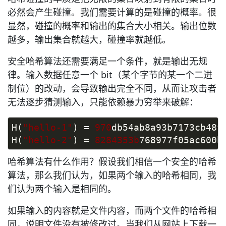
必然会产生碰撞。我们需要计算的是碰撞的概率。很
显然，碰撞的概率和输出的集合大小相关。输出位数
越多，输出集合就越大，碰撞率就越低。
安全哈希算法还需要满足一个条件，就是输出无规
律。输入数据任意一个 bit（某个字节的某一个二进
制位）的改动，会导致输出完全不同，从而让攻击者
无法逐步猜测输入，只能依赖暴力穷举来破解：
H(
"hello-1"
) = 
970
db54ab8a93b7173cb48f
H(
"hello-2"
) = 
8284353b
768977f05ac600b
哈希算法有什么作用？假设我们相信一个安全的哈希
算法，那么我们认为，如果两个输入的哈希相同，我
们认为两个输入是相同的。
如果输入的内容就是文件内容，而两个文件的哈希相
同，说明文件没有被修改过。当我们从网站上下载一