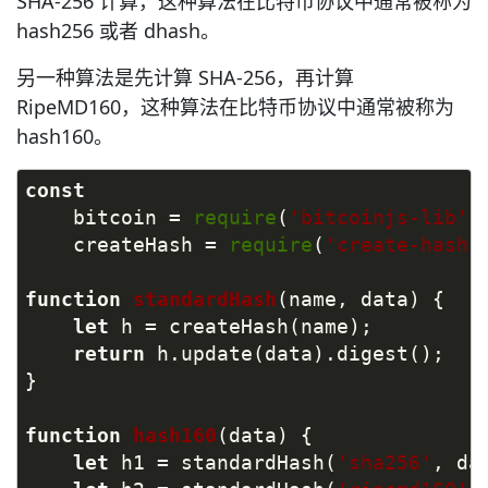
SHA-256 计算，这种算法在比特币协议中通常被称为
hash256 或者 dhash。
另一种算法是先计算 SHA-256，再计算
RipeMD160，这种算法在比特币协议中通常被称为
hash160。
const
    bitcoin = 
require
(
'bitcoinjs-lib'
)
    createHash = 
require
(
'create-hash'
function
standardHash
(
name, data
) 
{
let
 h = createHash(name);
return
 h.update(data).digest();
}
function
hash160
(
data
) 
{
let
 h1 = standardHash(
'sha256'
, da